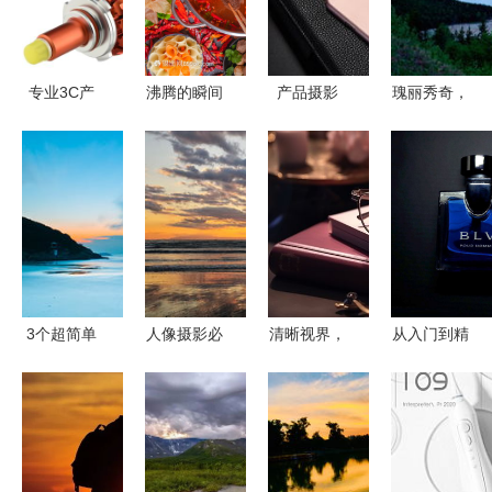
专业3C产
沸腾的瞬间
产品摄影
瑰丽秀奇，
品摄影与灯
用镜头捕捉
商业视觉的
壮如瀚海
具拍摄，东
火锅的温度
精准表达
探寻近乎完
莞淘宝美工
与情感
美的湖泊风
拍照服务优
光摄影艺术
选
3个超简单
人像摄影必
清晰视界，
从入门到精
的风景摄影
学 5个拍出
光影艺术
通 掌握物
小技巧，轻
精彩剪影的
近视眼镜产
品产品拍摄
松提升你的
实战秘技
品摄影的视
的核心技巧
照片质感
觉魅力与实