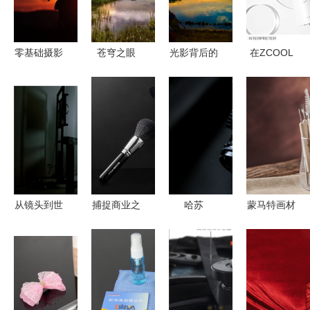
用技巧
零基础摄影
苍穹之眼
光影背后的
在ZCOOL
入门全攻略
英国年度气
耕耘者 致
发现摄影之
从新手到提
象摄影大赛
敬摄影人的
美 从普通
供专业摄影
精选作品，
辛勤与热忱
推荐到专业
摄像服务
感受自然的
作品的灵感
震撼力量
之旅
从镜头到世
捕捉商业之
哈苏
蒙马特画材
界 BBC与
美 探索产
503CW 当
镜头下的艺
TECNO携
品摄影的艺
经典中画幅
术质感，摄
手，用影像
术与技巧
邂逅产品摄
影师刘闯闯
科技讲述包
影的永恒艺
的产品摄影
容创新的故
术
美学