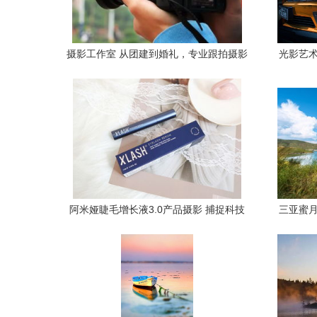
摄影工作室 从团建到婚礼，专业跟拍摄影
光影艺术
摄像一站式服务
阿米娅睫毛增长液3.0产品摄影 捕捉科技
三亚蜜月
与美的艺术光影
碑好