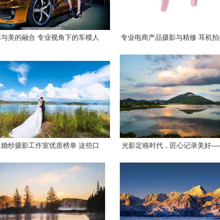
与美的融合 专业视角下的车模人
专业电商产品摄影与精修 耳机
像摄影创作
的全方位服务指南
婚纱摄影工作室优质榜单 这些口
光影定格时代，匠心记录美好—
店，让你的婚纱照定格山海浪漫
摄影报》报友红图榜九月优胜