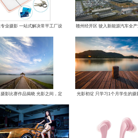
专业摄影 一站式解决常平工厂设
赣州经开区 驶入新能源汽车全
备上门拍照需求
展快车道
摄影比赛作品揭晓 光影之间，定
光影初绽 只学习1个月学生的摄
格时代之美
你见过吗？